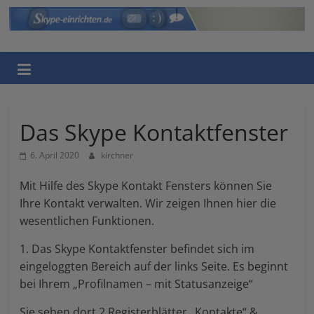
Skip
to
Skype
content
einrichten
Eine
weitere
Das Skype Kontaktfenster
WordPress-
6. April 2020
kirchner
Website
Mit Hilfe des Skype Kontakt Fensters können Sie
Ihre Kontakt verwalten. Wir zeigen Ihnen hier die
wesentlichen Funktionen.
1. Das Skype Kontaktfenster befindet sich im
eingeloggten Bereich auf der links Seite. Es beginnt
bei Ihrem „Profilnamen – mit Statusanzeige“
Sie sehen dort 2 Registerblätter „Kontakte“ &