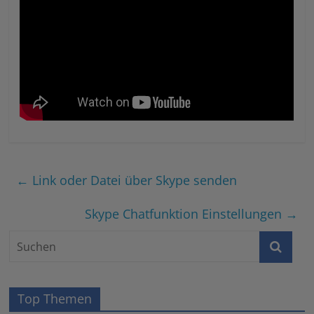
←
Link oder Datei über Skype senden
Skype Chatfunktion Einstellungen
→
Top Themen