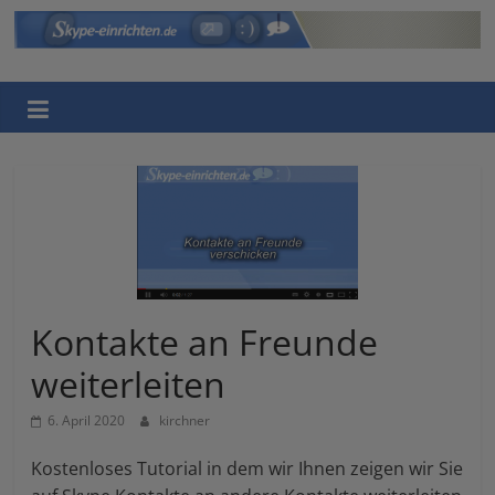
Skip
to
Skype
content
einrichten
Eine
weitere
WordPress-
Website
Kontakte an Freunde
weiterleiten
6. April 2020
kirchner
Kostenloses Tutorial in dem wir Ihnen zeigen wir Sie