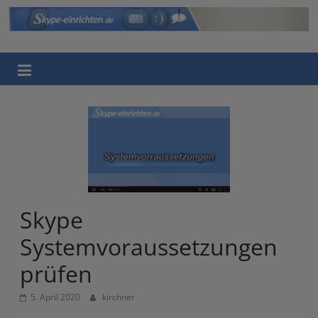
Skip
to
Skype
content
einrichten
Eine
weitere
WordPress-
Website
Skype
Systemvoraussetzungen
prüfen
5. April 2020
kirchner